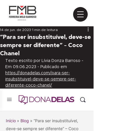
14 de jun. de 2023
1 min de leitura
“Para ser insubstituível, deve-se
sempre ser diferente” – Coco
Chanel
Texto escrito por Lívia Donza Barroso - 
Em 09.06.2023 - Publicado em 
https://donadelas.com/para-ser-
insubstituivel-deve-se-sempre-ser-
diferente-coco-chanel/